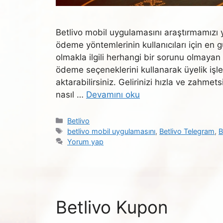
Betlivo mobil uygulamasını araştırmamızı y
ödeme yöntemlerinin kullanıcıları için en g
olmakla ilgili herhangi bir sorunu olmayan 
ödeme seçeneklerini kullanarak üyelik işle
aktarabilirsiniz. Gelirinizi hızla ve zahm
nasıl …
Devamını oku
Kategoriler
Betlivo
Etiketler
betlivo mobil uygulamasını
,
Betlivo Telegram
,
B
Yorum yap
Betlivo Kupon