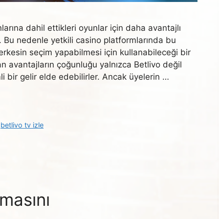
arına dahil ettikleri oyunlar için daha avantajlı
. Bu nedenle yetkili casino platformlarında bu
rkesin seçim yapabilmesi için kullanabileceği bir
n avantajların çoğunluğu yalnızca Betlivo değil
 bir gelir elde edebilirler. Ancak üyelerin …
,
betlivo tv izle
amasını