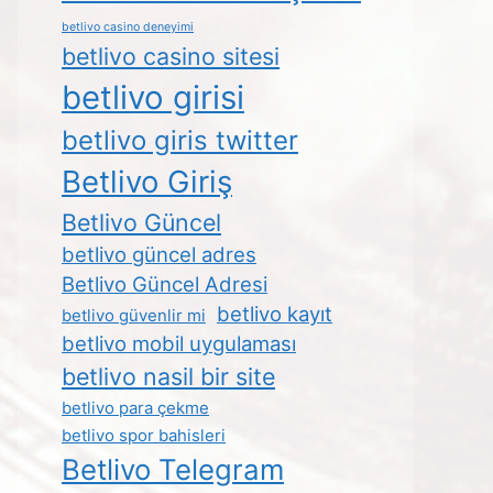
betlivo casino deneyimi
betlivo casino sitesi
betlivo girisi
betlivo giris twitter
Betlivo Giriş
Betlivo Güncel
betlivo güncel adres
Betlivo Güncel Adresi
betlivo kayıt
betlivo güvenlir mi
betlivo mobil uygulaması
betlivo nasil bir site
betlivo para çekme
betlivo spor bahisleri
Betlivo Telegram