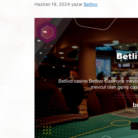
Haziran 19, 2024
yazar
Betlivo