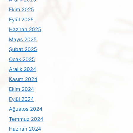
Ekim 2025
Eylül 2025
Haziran 2025
Mayıs 2025
Şubat 2025
Ocak 2025
Aralık 2024
Kasım 2024
Ekim 2024
Eylül 2024
Ağustos 2024
Temmuz 2024
Haziran 2024