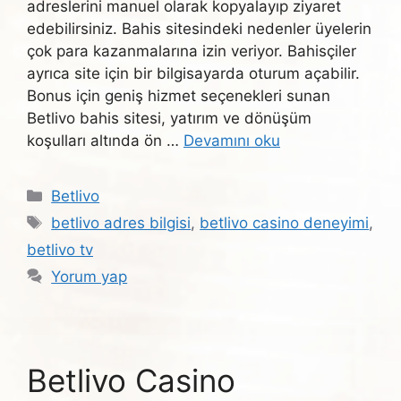
adreslerini manuel olarak kopyalayıp ziyaret
edebilirsiniz. Bahis sitesindeki nedenler üyelerin
çok para kazanmalarına izin veriyor. Bahisçiler
ayrıca site için bir bilgisayarda oturum açabilir.
Bonus için geniş hizmet seçenekleri sunan
Betlivo bahis sitesi, yatırım ve dönüşüm
koşulları altında ön …
Devamını oku
Kategoriler
Betlivo
Etiketler
betlivo adres bilgisi
,
betlivo casino deneyimi
,
betlivo tv
Yorum yap
Betlivo Casino