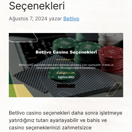
Seçenekleri
Ağustos 7, 2024
yazar
Betlivo
Betlivo casino seçenekleri daha sonra işletmeye
yatırdığınız tutarı ayarlayabilir ve bahis ve
casino seçeneklerinizi zahmetsizce