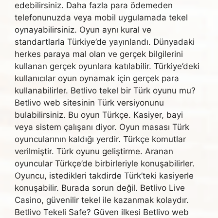
edebilirsiniz. Daha fazla para ödemeden
telefonunuzda veya mobil uygulamada tekel
oynayabilirsiniz. Oyun aynı kural ve
standartlarla Türkiye’de yayınlandı. Dünyadaki
herkes paraya mal olan ve gerçek bilgilerini
kullanan gerçek oyunlara katılabilir. Türkiye’deki
kullanıcılar oyun oynamak için gerçek para
kullanabilirler. Betlivo tekel bir Türk oyunu mu?
Betlivo web sitesinin Türk versiyonunu
bulabilirsiniz. Bu oyun Türkçe. Kasiyer, bayi
veya sistem çalışanı diyor. Oyun masası Türk
oyuncularının kaldığı yerdir. Türkçe komutlar
verilmiştir. Türk oyunu geliştirme. Aranan
oyuncular Türkçe’de birbirleriyle konuşabilirler.
Oyuncu, istedikleri takdirde Türk’teki kasiyerle
konuşabilir. Burada sorun değil. Betlivo Live
Casino, güvenilir tekel ile kazanmak kolaydır.
Betlivo Tekeli Safe? Güven ilkesi Betlivo web