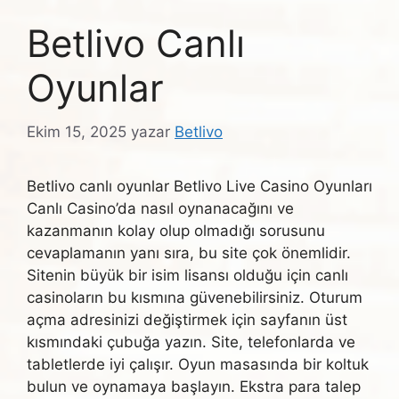
Betlivo Canlı
Oyunlar
Ekim 15, 2025
yazar
Betlivo
Betlivo canlı oyunlar Betlivo Live Casino Oyunları
Canlı Casino’da nasıl oynanacağını ve
kazanmanın kolay olup olmadığı sorusunu
cevaplamanın yanı sıra, bu site çok önemlidir.
Sitenin büyük bir isim lisansı olduğu için canlı
casinoların bu kısmına güvenebilirsiniz. Oturum
açma adresinizi değiştirmek için sayfanın üst
kısmındaki çubuğa yazın. Site, telefonlarda ve
tabletlerde iyi çalışır. Oyun masasında bir koltuk
bulun ve oynamaya başlayın. Ekstra para talep