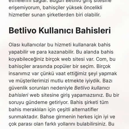
etmelerini sağlar. Bugün Betlivo giriş sitesine
erişemiyorum, bahisçiler yüksek öncelikli
hizmetler sunan şirketlerden biri olabilir.
Betlivo Kullanıcı Bahisleri
Olası kullanıcılar bu hizmeti kullanarak bahis
yapabilir ve para kazanabilir. Bu alanda bahis
koyabileceğiniz birçok web sitesi var. Com, bu
bahisçiler arasında popüler bir seçim. Birçok
insanımız var çünkü vaat ettiğimiz şeyi yapmak
ve müşterilerimizi mutlu etmekte iyiydik. Bazı
güvenlik sorunları nedeniyle
Betlivo kullanıcı
bahisleri
web sitesine giriş yapamazsınız. Bu bir
soruyu gündeme getiriyor. Bahis şirketi tüm
bahis meraklıları için çeşitli alternatifler
sunmaktadır. Bahse girmenin herkes için iyi ve
çok parası olan farklı yollarını bulabilirsiniz. Bu