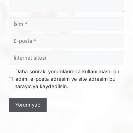
İsim
E-
posta
İnternet
sitesi
Daha sonraki yorumlarımda kullanılması için
adım, e-posta adresim ve site adresim bu
tarayıcıya kaydedilsin.