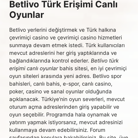
Betlivo Türk Erişimi Canlı
Oyunlar
Betlivo yerlerini değiştirmek ve Türk halkına
çevrimiçi casino ve çevrimiçi casino hizmetleri
sunmaya devam etmek istedi. Türk kullanıcıları
mevcut adreslerini her giriş yaptıklarında ve
bağlandıklarında kontrol ederler.
Betlivo türk
erişimi canlı oyunlar
bahis sitesi, en iyi çevrimiçi
oyun siteleri arasında yeni adres. Betlivo spor
bahisleri, canlı bahis, e-spor, canlı casino,
poker, casino ve sanal oyunlar olduğunda
açıklanacak. Türkiye’nin oyun severleri, mevcut
oturum açma adreslerinden giriş yapabilir ve
oyun seçebilir. Programda hala oynamak ve
yatırım yapmak istiyorsanız, mevcut adresinizi
kullanmaya devam edebilirsiniz. Forum
sayfasından konulara bakabilirsiniz. Bu site, üye