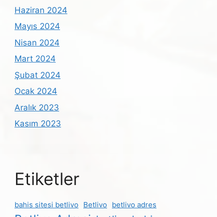
Haziran 2024
Mayıs 2024
Nisan 2024
Mart 2024
Şubat 2024
Ocak 2024
Aralık 2023
Kasım 2023
Etiketler
bahis sitesi betlivo
Betlivo
betlivo adres