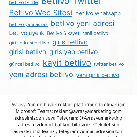
Betlivo Twitter
betlivo tv izle
Betlivo Web Sitesi
betlivo whatsapp
betlivo yeni adresi
betlivo yeni adres
betlivo üyelik
Betlivo Şikayet
canli betlivo
giris betlivo
giris adresi betlivo
girisi betlivo
giris yap betlivo
kayit betlivo
güncel betlivo
twitter betlivo
yeni adresi betlivo
yeni giris betlivo
Avrasya'nın en büyük reklam platformunda olmak için
Microsoft Teams:
reklam@avrasyamarketing.com
adresimizden veya Telegram: @Avrasyamarketing
adresimizden irtibat kurabilirsiniz. (Tek iletişim
adreslerimiz teams / telegram ve mail adresimizdir.