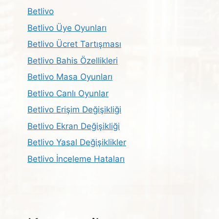
Betlivo
Betlivo Üye Oyunları
Betlivo Ücret Tartışması
Betlivo Bahis Özellikleri
Betlivo Masa Oyunları
Betlivo Canlı Oyunlar
Betlivo Erişim Değişikliği
Betlivo Ekran Değişikliği
Betlivo Yasal Değişiklikler
Betlivo İnceleme Hataları