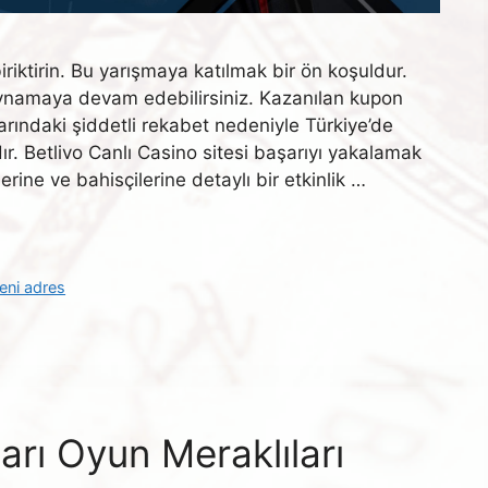
iriktirin. Bu yarışmaya katılmak bir ön koşuldur.
oynamaya devam edebilirsiniz. Kazanılan kupon
alarındaki şiddetli rekabet nedeniyle Türkiye’de
ır. Betlivo Canlı Casino sitesi başarıyı yakalamak
rine ve bahisçilerine detaylı bir etkinlik …
yeni adres
arı Oyun Meraklıları