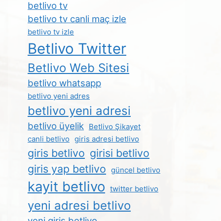
betlivo tv
betlivo tv canli maç izle
betlivo tv izle
Betlivo Twitter
Betlivo Web Sitesi
betlivo whatsapp
betlivo yeni adres
betlivo yeni adresi
betlivo üyelik
Betlivo Şikayet
canli betlivo
giris adresi betlivo
giris betlivo
girisi betlivo
giris yap betlivo
güncel betlivo
kayit betlivo
twitter betlivo
yeni adresi betlivo
yeni giris betlivo