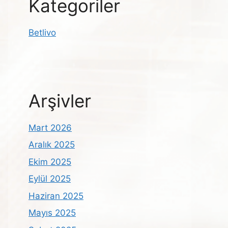
Kategoriler
Betlivo
Arşivler
Mart 2026
Aralık 2025
Ekim 2025
Eylül 2025
Haziran 2025
Mayıs 2025