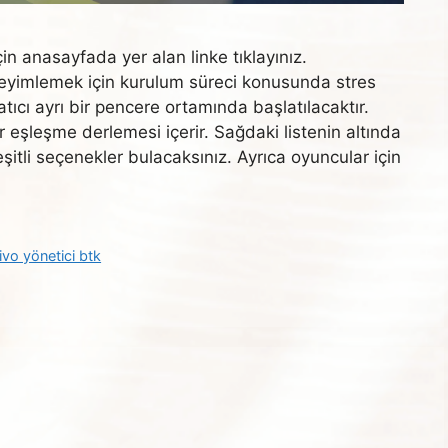
 anasayfada yer alan linke tıklayınız.
eyimlemek için kurulum süreci konusunda stres
cı ayrı bir pencere ortamında başlatılacaktır.
 eşleşme derlemesi içerir. Sağdaki listenin altında
 çeşitli seçenekler bulacaksınız. Ayrıca oyuncular için
ivo yönetici btk