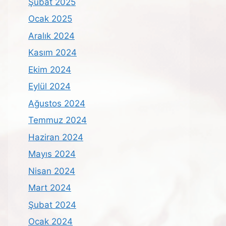
Şubat 2025
Ocak 2025
Aralık 2024
Kasım 2024
Ekim 2024
Eylül 2024
Ağustos 2024
Temmuz 2024
Haziran 2024
Mayıs 2024
Nisan 2024
Mart 2024
Şubat 2024
Ocak 2024