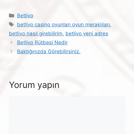
Kategoriler
Betlivo
Etiketler
betlivo casino oyunları oyun meraklıları
,
betlivo nasıl girebilirim
,
betlivo yeni adres
Betlivo Rütbesi Nedir
Baktığınızda Görebilirsiniz.
Yorum yapın
Yorum