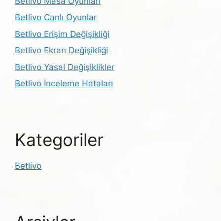
Betlivo Masa Oyunları
Betlivo Canlı Oyunlar
Betlivo Erişim Değişikliği
Betlivo Ekran Değişikliği
Betlivo Yasal Değişiklikler
Betlivo İnceleme Hataları
Kategoriler
Betlivo