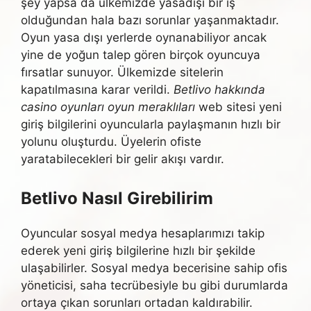
şey yapsa da ülkemizde yasadışı bir iş
olduğundan hala bazı sorunlar yaşanmaktadır.
Oyun yasa dışı yerlerde oynanabiliyor ancak
yine de yoğun talep gören birçok oyuncuya
fırsatlar sunuyor. Ülkemizde sitelerin
kapatılmasına karar verildi.
Betlivo hakkında
casino oyunları oyun meraklıları
web sitesi yeni
giriş bilgilerini oyuncularla paylaşmanın hızlı bir
yolunu oluşturdu. Üyelerin ofiste
yaratabilecekleri bir gelir akışı vardır.
Betlivo Nasıl Girebilirim
Oyuncular sosyal medya hesaplarımızı takip
ederek yeni giriş bilgilerine hızlı bir şekilde
ulaşabilirler. Sosyal medya becerisine sahip ofis
yöneticisi, saha tecrübesiyle bu gibi durumlarda
ortaya çıkan sorunları ortadan kaldırabilir.