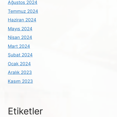
Ağustos 2024
Temmuz 2024
Haziran 2024
Mayıs 2024
Nisan 2024
Mart 2024
Şubat 2024
Ocak 2024
Aralık 2023
Kasım 2023
Etiketler