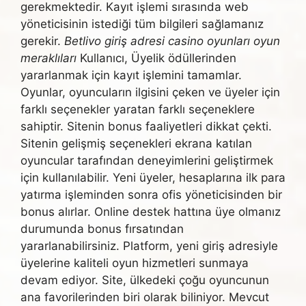
gerekmektedir. Kayıt işlemi sırasında web
yöneticisinin istediği tüm bilgileri sağlamanız
gerekir.
Betlivo giriş adresi casino oyunları oyun
meraklıları
Kullanıcı, Üyelik ödüllerinden
yararlanmak için kayıt işlemini tamamlar.
Oyunlar, oyuncuların ilgisini çeken ve üyeler için
farklı seçenekler yaratan farklı seçeneklere
sahiptir. Sitenin bonus faaliyetleri dikkat çekti.
Sitenin gelişmiş seçenekleri ekrana katılan
oyuncular tarafından deneyimlerini geliştirmek
için kullanılabilir. Yeni üyeler, hesaplarına ilk para
yatırma işleminden sonra ofis yöneticisinden bir
bonus alırlar. Online destek hattına üye olmanız
durumunda bonus fırsatından
yararlanabilirsiniz. Platform, yeni giriş adresiyle
üyelerine kaliteli oyun hizmetleri sunmaya
devam ediyor. Site, ülkedeki çoğu oyuncunun
ana favorilerinden biri olarak biliniyor. Mevcut