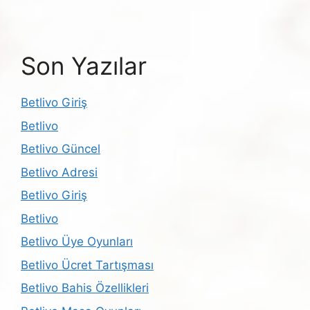
Son Yazılar
Betlivo Giriş
Betlivo
Betlivo Güncel
Betlivo Adresi
Betlivo Giriş
Betlivo
Betlivo Üye Oyunları
Betlivo Ücret Tartışması
Betlivo Bahis Özellikleri