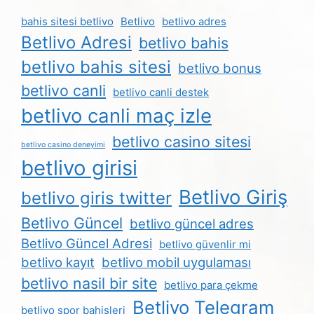
bahis sitesi betlivo
Betlivo
betlivo adres
Betlivo Adresi
betlivo bahis
betlivo bahis sitesi
betlivo bonus
betlivo canli
betlivo canli destek
betlivo canli maç izle
betlivo casino sitesi
betlivo casino deneyimi
betlivo girisi
Betlivo Giriş
betlivo giris twitter
Betlivo Güncel
betlivo güncel adres
Betlivo Güncel Adresi
betlivo güvenlir mi
betlivo kayıt
betlivo mobil uygulaması
betlivo nasil bir site
betlivo para çekme
Betlivo Telegram
betlivo spor bahisleri