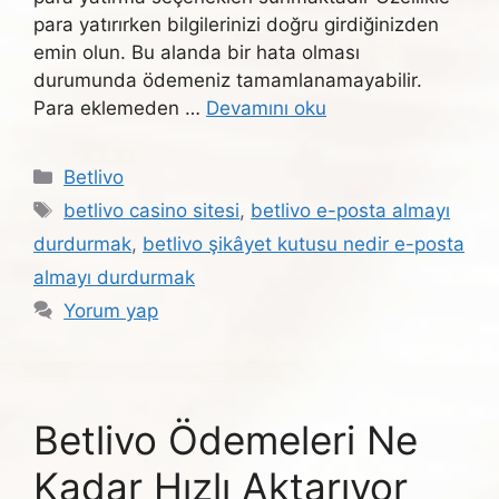
para yatırırken bilgilerinizi doğru girdiğinizden
emin olun. Bu alanda bir hata olması
durumunda ödemeniz tamamlanamayabilir.
Para eklemeden …
Devamını oku
Kategoriler
Betlivo
Etiketler
betlivo casino sitesi
,
betlivo e-posta almayı
durdurmak
,
betlivo şikâyet kutusu nedir e-posta
almayı durdurmak
Yorum yap
Betlivo Ödemeleri Ne
Kadar Hızlı Aktarıyor