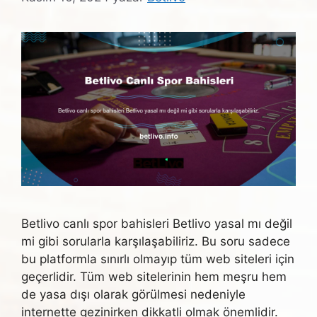
Betlivo canlı spor bahisleri Betlivo yasal mı değil
mi gibi sorularla karşılaşabiliriz. Bu soru sadece
bu platformla sınırlı olmayıp tüm web siteleri için
geçerlidir. Tüm web sitelerinin hem meşru hem
de yasa dışı olarak görülmesi nedeniyle
internette gezinirken dikkatli olmak önemlidir.