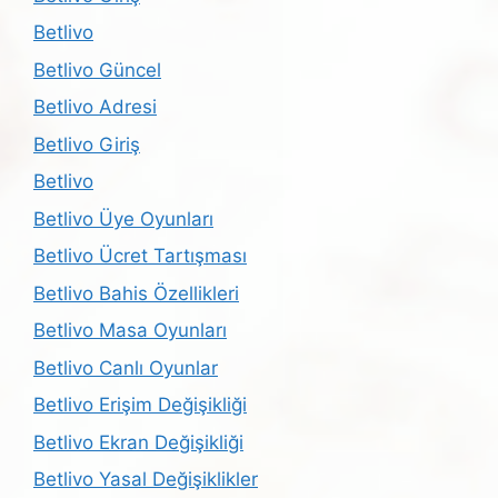
Betlivo
Betlivo Güncel
Betlivo Adresi
Betlivo Giriş
Betlivo
Betlivo Üye Oyunları
Betlivo Ücret Tartışması
Betlivo Bahis Özellikleri
Betlivo Masa Oyunları
Betlivo Canlı Oyunlar
Betlivo Erişim Değişikliği
Betlivo Ekran Değişikliği
Betlivo Yasal Değişiklikler