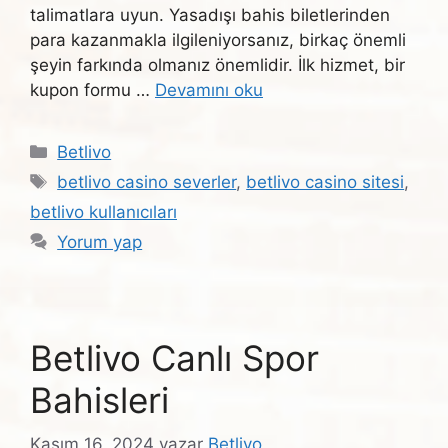
talimatlara uyun. Yasadışı bahis biletlerinden
para kazanmakla ilgileniyorsanız, birkaç önemli
şeyin farkında olmanız önemlidir. İlk hizmet, bir
kupon formu …
Devamını oku
Kategoriler
Betlivo
Etiketler
betlivo casino severler
,
betlivo casino sitesi
,
betlivo kullanıcıları
Yorum yap
Betlivo Canlı Spor
Bahisleri
Kasım 16, 2024
yazar
Betlivo