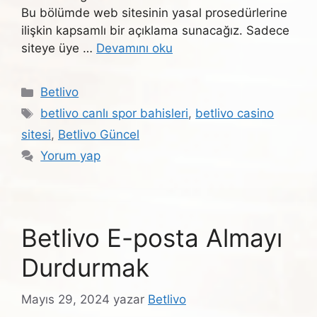
Bu bölümde web sitesinin yasal prosedürlerine
ilişkin kapsamlı bir açıklama sunacağız. Sadece
siteye üye …
Devamını oku
Kategoriler
Betlivo
Etiketler
betlivo canlı spor bahisleri
,
betlivo casino
sitesi
,
Betlivo Güncel
Yorum yap
Betlivo E-posta Almayı
Durdurmak
Mayıs 29, 2024
yazar
Betlivo