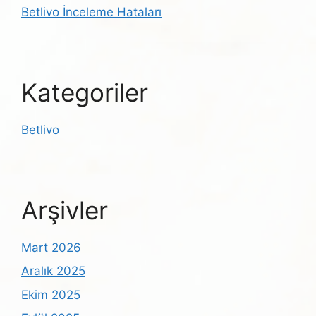
Betlivo İnceleme Hataları
Kategoriler
Betlivo
Arşivler
Mart 2026
Aralık 2025
Ekim 2025