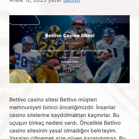
Aralık 12, 2023
yazar
Betlivo
Betlivo casino sitesi Betlivo müşteri
memnuniyeti birinci önceliğimizdir. İnsanlar
casino sitelerine kaydolmaktan kaçınırlar. Bu
uçuşun birkaç nedeni vardı. Öncelikle Betlivo
casino sitesinin yasal olmadığını belirteyim.
Yasaları çiğnemek size güven kazandırmaz. Bu