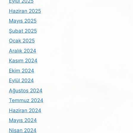
Eylül 2025
Haziran 2025
Mayıs 2025
Şubat 2025
Ocak 2025
Aralık 2024
Kasım 2024
Ekim 2024
Eylül 2024
Ağustos 2024
Temmuz 2024
Haziran 2024
Mayıs 2024
Nisan 2024