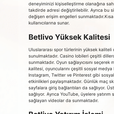
deneyiminizi kişiselleştirme olanağına sahip
takdirde adresi değiştirilebilir. Ayrıca bu
değişen erişim engelleri sunmaktadır.Kısa 
kullanıcılarına sunar.
Betlivo Yüksek Kalitesi
Uluslararası spor türlerinin yüksek kaliteli 
sunulmaktadır. Casino lobileri çeşitli dill
sunmaktadır. Oyun sağlayıcısını seçerek ma
kalitesi
, oyuncularını çeşitli sosyal medya
Instagram, Twitter ve Pinterest gibi sosya
etkinlikleri paylaşmaktadır. Günlük maç s
sayfalara giriş bağlantıları da sağlıyor. Ü
sağlıyor. Ayrıca YouTube, üyelere yatırım sü
sağlayan videolar da sunmaktadır.