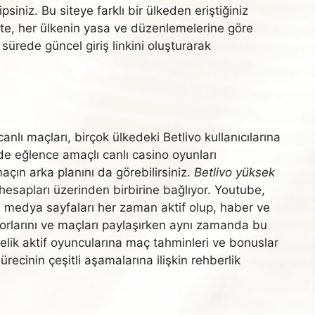
siniz. Bu siteye farklı bir ülkeden eriştiğiniz
 site, her ülkenin yasa ve düzenlemelerine göre
sürede güncel giriş linkini oluşturarak
canlı maçları, birçok ülkedeki Betlivo kullanıcılarına
erde eğlence amaçlı canlı casino oyunları
çın arka planını da görebilirsiniz.
Betlivo yüksek
 hesapları üzerinden birbirine bağlıyor. Youtube,
l medya sayfaları her zaman aktif olup, haber ve
korlarını ve maçları paylaşırken aynı zamanda bu
stelik aktif oyuncularına maç tahminleri ve bonuslar
recinin çeşitli aşamalarına ilişkin rehberlik