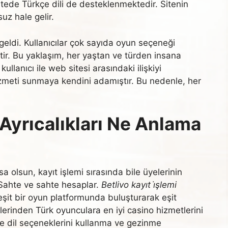
tede Türkçe dili de desteklenmektedir. Sitenin
uz hale gelir.
 geldi. Kullanıcılar çok sayıda oyun seçeneği
r. Bu yaklaşım, her yaştan ve türden insana
ullanıcı ile web sitesi arasındaki ilişkiyi
hizmeti sunmaya kendini adamıştır. Bu nedenle, her
 Ayrıcalıkları Ne Anlama
 olsun, kayıt işlemi sırasında bile üyelerinin
r. Sahte ve sahte hesaplar.
Betlivo kayıt i̇şlemi
şit bir oyun platformunda buluşturarak eşit
erinden Türk oyunculara en iyi casino hizmetlerini
çe dil seçeneklerini kullanma ve gezinme