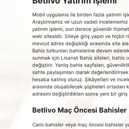
Betlivo Yatırım İşlemi
Mobil uygulama ile birden fazla yatırım işl
Araştırmamız ve uzun vadeli incelememiz
yatırım i̇şlemi
, son derece güvenilir hizmet 
web sitesidir. Siteye giriş yapın ve hiçbir
mevcut adres değişikliği sırasında site al
Bahis tutkunları bahislerine devam ederek
sunmak için Lisanslı Bahis siteleri, bahis o
değiştirir. Yanlış bahis sayfaları, güvenilirli
sahte paylaşımları olarak değerlendirirsek
hesaba katmış oluruz. Şikâyetleri ve incel
arasında oluşabilecek şüpheleri ortadan ka
adresini değiştirdikten sonra yeni bir giriş
Betlivo Maç Öncesi Bahisler
Canlı bahisler veya maç öncesi bahisler 