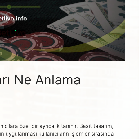
ları Ne Anlama
nıcılara özel bir ayrıcalık tanınır. Basit tasarım,
n uygulanması kullanıcıların işlemler sırasında