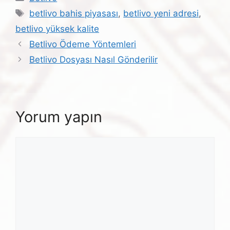
Etiketler
betlivo bahis piyasası
,
betlivo yeni adresi
,
betlivo yüksek kalite
Betlivo Ödeme Yöntemleri
Betlivo Dosyası Nasıl Gönderilir
Yorum yapın
Yorum