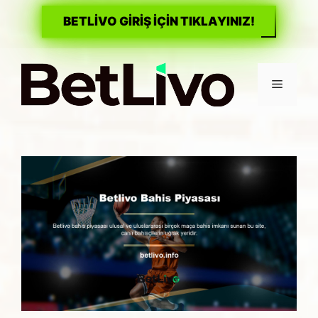
BETLİVO GİRİŞ İÇİN TIKLAYINIZ!
İçeriğe
atla
Menü