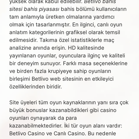
yüksek olarak kabul edilebilir.
Betlivo bahis
sitesi bahis piyasası
bahis bölümü kullanıcıların
tam anlamıyla üretken olmalarına yardımcı
olmak için tasarlanmıştır. En ilginci, canlı oyun
anlatım kategorilerinin grafiksel olarak temsil
edilmesidir. Takıma özel istatistiklerle maç
analizine anında erişin. HD kalitesinde
yayınlanan oyunlar, oyunculara ilginç ve kaliteli
bir deneyim sunuyor. Farklı masa seçeneklerine
ve birden fazla krupiyeye sahip oyunların
birleşimi Betlivo web sitesinin en etkileyici
özelliklerinden biridir.
Site üyeleri tüm oyun kaynaklarının yanı sıra çok
büyük bonuslar kazanabildikleri gibi casino
oyunları oynayarak da para
kazanabilmektedirler. İki tür oyun alanı vardır:
Betlivo Casino ve Canlı Casino. Bu nedenle