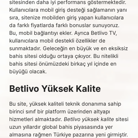
sitesinden daha iyi performans göstermektedir.
Kullanıcılara mobil giriş desteği sağlamanın yanı
sıra, sitenize mobilden giriş yapan kullanıcılara
da farklı fiyatlarda farklı bonuslar sunuyoruz.
Bu, mobil bağlantıyı ekler. Ayrıca Betlivo TV,
kullanıcılara mobil destekli özellikler de
sunmaktadır. Geleceğin en büyük ve en eksiksiz
bahis sitesi olduğu ortaya çıkıyor. Bu nitelikli
bahis sitesi önümüzdeki birkaç yıl içinde en
büyüğü olacak.
Betlivo Yüksek Kalite
Bu site, yüksek kaliteli teknik donanıma sahip
birinci sınıf bir platform üzerinden altyapı
hizmetleri almaktadır.
Betlivo yüksek kalite
sitesi
uzun yıllardır global bahis piyasasında yer
almasına rağmen Türkiye pazarına yeni girmiştir.