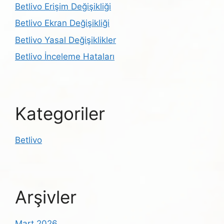
Betlivo Erişim Değişikliği
Betlivo Ekran Değişikliği
Betlivo Yasal Değişiklikler
Betlivo İnceleme Hataları
Kategoriler
Betlivo
Arşivler
Mart 2026