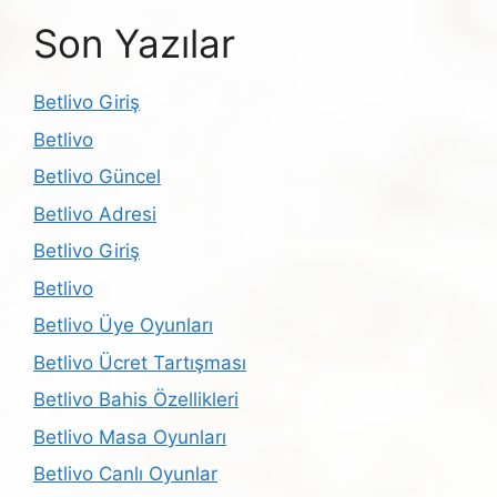
Son Yazılar
Betlivo Giriş
Betlivo
Betlivo Güncel
Betlivo Adresi
Betlivo Giriş
Betlivo
Betlivo Üye Oyunları
Betlivo Ücret Tartışması
Betlivo Bahis Özellikleri
Betlivo Masa Oyunları
Betlivo Canlı Oyunlar