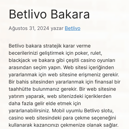
Betlivo Bakara
Ağustos 31, 2024
yazar
Betlivo
Betlivo bakara stratejik karar verme
becerilerinizi geliştirmek için poker, rulet,
blackjack ve bakara gibi çeşitli casino oyunları
arasından seçim yapın. Web sitesi içeriğinden
yararlanmak için web sitesine erişmeniz gerekir.
Bir bahis sitesinden yararlanmak için finansal bir
taahhütte bulunmanız gerekir. Bir web sitesine
yatırım yaparak, web sitenizdeki içeriklerden
daha fazla gelir elde etmek için
yararlanabilirsiniz. Mobil uyumlu Betlivo slotu,
casino web sitesindeki para çekme seçeneğini
kullanarak kazancınızı çekmenize olanak sağlar.