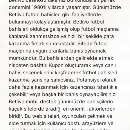
Betlivo casinosu ülkemiz bu konuda en parlak
dönemini 1980’li yıllarda yaşamıştır. Günümüzde
Betlivo futbol bahisleri gibi faaliyetlerde
bulunmayı kolaylaştırmıştır. Betlivo futbol
bahisleri oldukça gelişmiş olup futbol maçlarına
katılarak zahmetsizce ve hızlı bir şekilde para
kazanma fırsatı sunmaktadır. Sitede futbol
maçlarına uygun oranlarla bahis oynamak
mümkündür. Bu bahislerden gelir elde etmek
nispeten basittir. Kupon oluşturarak veya canlı
bahis seçeneklerini keşfederek futbol bahisleri
kazanma şansına sahipsiniz. Potansiyel olarak
daha fazla kazanmak için kazancınızı rahatlıkla
çekebilir veya başka bir bahis oynayabilirsiniz.
Betlivo mobil destek günümüzde bahisçilerin
kaçak sitelerde aradığı en önemli faktörlerden
biridir. Bu web siteleri, oyuncuları çekmek ve
elde tutmak için kullanıcı dostu arayüzlere ve