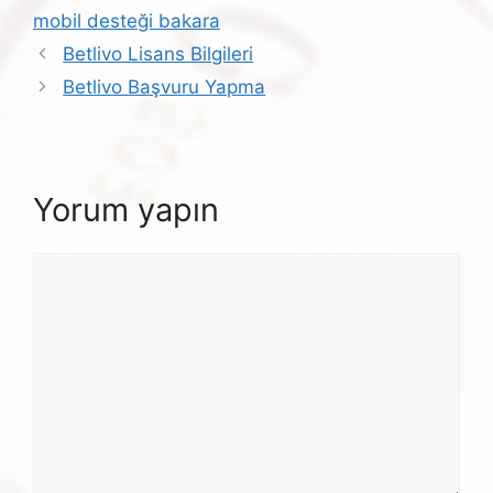
mobil desteği bakara
Betlivo Lisans Bilgileri
Betlivo Başvuru Yapma
Yorum yapın
Yorum