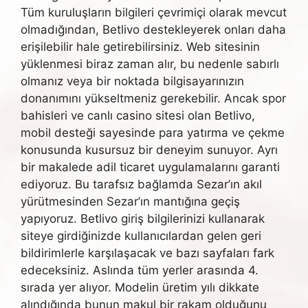
Tüm kuruluşların bilgileri çevrimiçi olarak mevcut
olmadığından, Betlivo destekleyerek onları daha
erişilebilir hale getirebilirsiniz. Web sitesinin
yüklenmesi biraz zaman alır, bu nedenle sabırlı
olmanız veya bir noktada bilgisayarınızın
donanımını yükseltmeniz gerekebilir. Ancak spor
bahisleri ve canlı casino sitesi olan Betlivo,
mobil desteği sayesinde para yatırma ve çekme
konusunda kusursuz bir deneyim sunuyor. Ayrı
bir makalede adil ticaret uygulamalarını garanti
ediyoruz. Bu tarafsız bağlamda Sezar’ın akıl
yürütmesinden Sezar’ın mantığına geçiş
yapıyoruz. Betlivo giriş bilgilerinizi kullanarak
siteye girdiğinizde kullanıcılardan gelen geri
bildirimlerle karşılaşacak ve bazı sayfaları fark
edeceksiniz. Aslında tüm yerler arasında 4.
sırada yer alıyor. Modelin üretim yılı dikkate
alındığında bunun makul bir rakam olduğunu