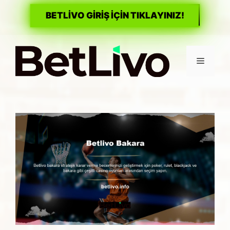
BETLİVO GİRİŞ İÇİN TIKLAYINIZ!
İçeriğe
atla
Menü