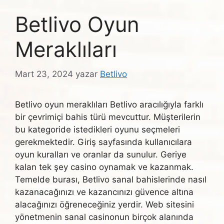
Betlivo Oyun
Meraklıları
Mart 23, 2024
yazar
Betlivo
Betlivo oyun meraklıları Betlivo aracılığıyla farklı
bir çevrimiçi bahis türü mevcuttur. Müşterilerin
bu kategoride istedikleri oyunu seçmeleri
gerekmektedir. Giriş sayfasında kullanıcılara
oyun kuralları ve oranlar da sunulur. Geriye
kalan tek şey casino oynamak ve kazanmak.
Temelde burası, Betlivo sanal bahislerinde nasıl
kazanacağınızı ve kazancınızı güvence altına
alacağınızı öğreneceğiniz yerdir. Web sitesini
yönetmenin sanal casinonun birçok alanında