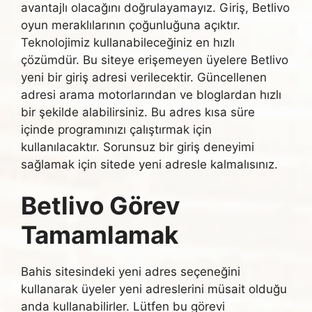
avantajlı olacağını doğrulayamayız. Giriş, Betlivo
oyun meraklılarının çoğunluğuna açıktır.
Teknolojimiz kullanabileceğiniz en hızlı
çözümdür. Bu siteye erişemeyen üyelere Betlivo
yeni bir giriş adresi verilecektir. Güncellenen
adresi arama motorlarından ve bloglardan hızlı
bir şekilde alabilirsiniz. Bu adres kısa süre
içinde programınızı çalıştırmak için
kullanılacaktır. Sorunsuz bir giriş deneyimi
sağlamak için sitede yeni adresle kalmalısınız.
Betlivo Görev
Tamamlamak
Bahis sitesindeki yeni adres seçeneğini
kullanarak üyeler yeni adreslerini müsait olduğu
anda kullanabilirler. Lütfen bu görevi