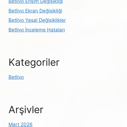
Betlivo Erişim Değişikliği
Betlivo Ekran Değişikliği
Betlivo Yasal Değişiklikler
Betlivo İnceleme Hataları
Kategoriler
Betlivo
Arşivler
Mart 2026