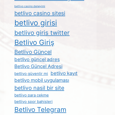
betlivo casino deneyimi
betlivo casino sitesi
betlivo girisi
betlivo giris twitter
Betlivo Giriş
Betlivo Güncel
betlivo güncel adres
Betlivo Güncel Adresi
betlivo kayıt
betlivo güvenlir mi
betlivo mobil uygulaması
betlivo nasil bir site
betlivo para çekme
betlivo spor bahisleri
Betlivo Telegram