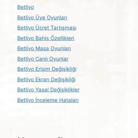
Betlivo
Betlivo Üye Oyunları
Betlivo Ücret Tartışması
Betlivo Bahis Özellikleri
Betlivo Masa Oyunları
Betlivo Canlı Oyunlar
Betlivo Erişim Değişikliği
Betlivo Ekran Değişikliği
Betlivo Yasal Değişiklikler
Betlivo İnceleme Hataları