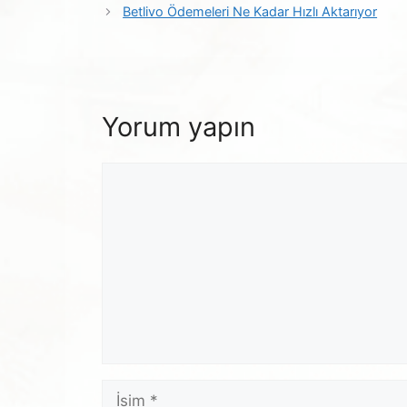
Betlivo Ödemeleri Ne Kadar Hızlı Aktarıyor
Yorum yapın
Yorum
İsim