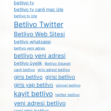
betlivo tv
betlivo tv canli maç izle
betlivo tv izle
Betlivo Twitter
Betlivo Web Sitesi
betlivo whatsapp
betlivo yeni adres
betlivo yeni adresi
betlivo üyelik
Betlivo Şikayet
canli betlivo
giris adresi betlivo
giris betlivo
girisi betlivo
giris yap betlivo
güncel betlivo
kayit betlivo
twitter betlivo
yeni adresi betlivo
yeni giris betlivo