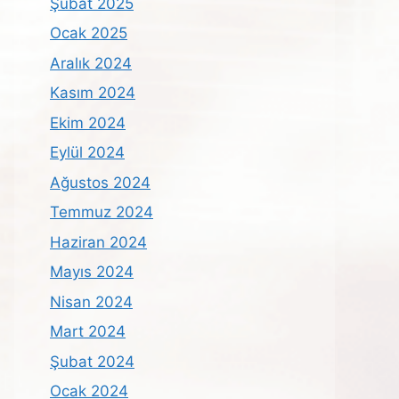
Şubat 2025
Ocak 2025
Aralık 2024
Kasım 2024
Ekim 2024
Eylül 2024
Ağustos 2024
Temmuz 2024
Haziran 2024
Mayıs 2024
Nisan 2024
Mart 2024
Şubat 2024
Ocak 2024