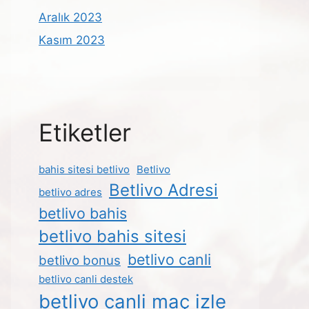
Aralık 2023
Kasım 2023
Etiketler
bahis sitesi betlivo
Betlivo
Betlivo Adresi
betlivo adres
betlivo bahis
betlivo bahis sitesi
betlivo canli
betlivo bonus
betlivo canli destek
betlivo canli maç izle