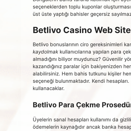
seçeneklerden toplu kuponlar oluşturması g
üst üste yaptığı bahisler geçersiz sayılma
Betlivo Casino Web Sit
Betlivo bonuslarının ciro gereksinimleri ka
kaydolmak
kullanıcılarına yapılan para ç
almadığını biliyor muydunuz? Güvenilir yönt
kazandığınız paralar için bakiyenizden he
alabilirsiniz. Hem bahis tutkunu kişiler he
seçeneği bulunmaktadır. Kendi hesapları. 
kullanacaklar.
Betlivo Para Çekme Prosedür
Üyelerin sanal hesapları kullanımı da gizlil
ödemelerin kaynağıdır ancak banka hesaplar