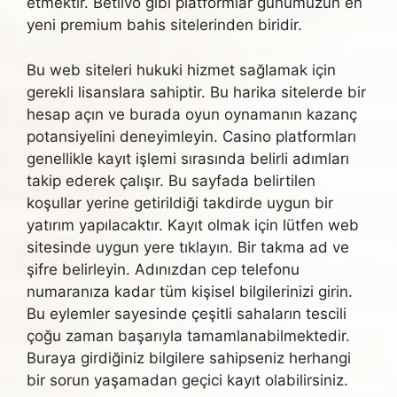
etmektir. Betlivo gibi platformlar günümüzün en
yeni premium bahis sitelerinden biridir.
Bu web siteleri hukuki hizmet sağlamak için
gerekli lisanslara sahiptir. Bu harika sitelerde bir
hesap açın ve burada oyun oynamanın kazanç
potansiyelini deneyimleyin. Casino platformları
genellikle kayıt işlemi sırasında belirli adımları
takip ederek çalışır. Bu sayfada belirtilen
koşullar yerine getirildiği takdirde uygun bir
yatırım yapılacaktır. Kayıt olmak için lütfen web
sitesinde uygun yere tıklayın. Bir takma ad ve
şifre belirleyin. Adınızdan cep telefonu
numaranıza kadar tüm kişisel bilgilerinizi girin.
Bu eylemler sayesinde çeşitli sahaların tescili
çoğu zaman başarıyla tamamlanabilmektedir.
Buraya girdiğiniz bilgilere sahipseniz herhangi
bir sorun yaşamadan geçici kayıt olabilirsiniz.