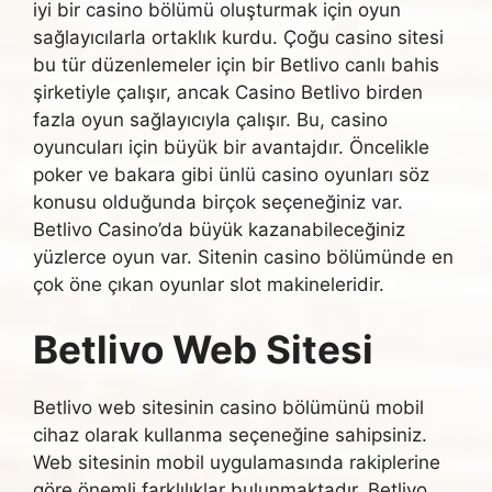
iyi bir casino bölümü oluşturmak için oyun
sağlayıcılarla ortaklık kurdu. Çoğu casino sitesi
bu tür düzenlemeler için bir Betlivo canlı bahis
şirketiyle çalışır, ancak Casino Betlivo birden
fazla oyun sağlayıcıyla çalışır. Bu, casino
oyuncuları için büyük bir avantajdır. Öncelikle
poker ve bakara gibi ünlü casino oyunları söz
konusu olduğunda birçok seçeneğiniz var.
Betlivo Casino’da büyük kazanabileceğiniz
yüzlerce oyun var. Sitenin casino bölümünde en
çok öne çıkan oyunlar slot makineleridir.
Betlivo Web Sitesi
Betlivo web sitesinin casino bölümünü mobil
cihaz olarak kullanma seçeneğine sahipsiniz.
Web sitesinin mobil uygulamasında rakiplerine
göre önemli farklılıklar bulunmaktadır. Betlivo