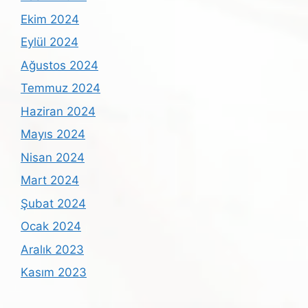
Ekim 2024
Eylül 2024
Ağustos 2024
Temmuz 2024
Haziran 2024
Mayıs 2024
Nisan 2024
Mart 2024
Şubat 2024
Ocak 2024
Aralık 2023
Kasım 2023