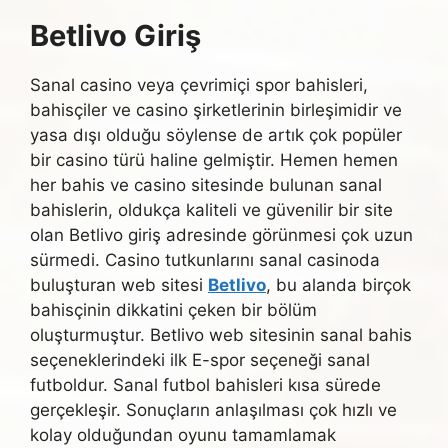
Betlivo Giriş
Sanal casino veya çevrimiçi spor bahisleri,
bahisçiler ve casino şirketlerinin birleşimidir ve
yasa dışı olduğu söylense de artık çok popüler
bir casino türü haline gelmiştir. Hemen hemen
her bahis ve casino sitesinde bulunan sanal
bahislerin, oldukça kaliteli ve güvenilir bir site
olan Betlivo giriş adresinde görünmesi çok uzun
sürmedi. Casino tutkunlarını sanal casinoda
buluşturan web sitesi
Betlivo
, bu alanda birçok
bahisçinin dikkatini çeken bir bölüm
oluşturmuştur. Betlivo web sitesinin sanal bahis
seçeneklerindeki ilk E-spor seçeneği sanal
futboldur. Sanal futbol bahisleri kısa sürede
gerçekleşir. Sonuçların anlaşılması çok hızlı ve
kolay olduğundan oyunu tamamlamak