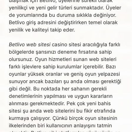
ulaşmak için Betlivo, üyelerine sürekli olarak
yenilikçi ve yeni gelir türleri sunmaktadır. Üyeler
de yorumlarında bu duruma sıklıkla değiniyor.
Betlivo giriş adresini değiştirirken temel olarak
yenilik ve kaliteyi takip eder.
Betlivo web sitesi
casino sitesi aracılığıyla farklı
bölgelerde şansınızı deneme fırsatına sahip
olursunuz. Oyun hizmetleri sunan web siteleri
farklı işlevlere sahip kurulumlar içerebilir. Bazı
oyunlar yüksek oranlar ve geniş oyun yelpazesi
sunuyor ancak bazıları şu anda olması gerektiği
gibi değil. Bu noktada her sahanın gerekli
denetimlerinin yapılması ve uygun kararların
alınması gerekmektedir. Pek çok yeni bahis
sitesi şu anda web sitelerini bu fikir etrafında
kurmaya çalışıyor. Çünkü birçok oyun sitesinin
ilkelerinden biri kullanıcının anlayışını tatmin