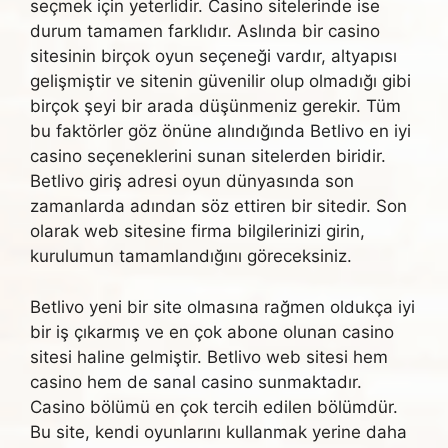
seçmek için yeterlidir. Casino sitelerinde ise
durum tamamen farklıdır. Aslında bir casino
sitesinin birçok oyun seçeneği vardır, altyapısı
gelişmiştir ve sitenin güvenilir olup olmadığı gibi
birçok şeyi bir arada düşünmeniz gerekir. Tüm
bu faktörler göz önüne alındığında Betlivo en iyi
casino seçeneklerini sunan sitelerden biridir.
Betlivo giriş adresi oyun dünyasında son
zamanlarda adından söz ettiren bir sitedir. Son
olarak web sitesine firma bilgilerinizi girin,
kurulumun tamamlandığını göreceksiniz.
Betlivo yeni bir site olmasına rağmen oldukça iyi
bir iş çıkarmış ve en çok abone olunan casino
sitesi haline gelmiştir. Betlivo web sitesi hem
casino hem de sanal casino sunmaktadır.
Casino bölümü en çok tercih edilen bölümdür.
Bu site, kendi oyunlarını kullanmak yerine daha