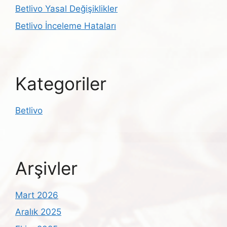
Betlivo Yasal Değişiklikler
Betlivo İnceleme Hataları
Kategoriler
Betlivo
Arşivler
Mart 2026
Aralık 2025