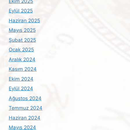
Ekim 2025
Eylül 2025
Haziran 2025
Mayıs 2025
Şubat 2025
Ocak 2025
Aralık 2024
Kasım 2024
Ekim 2024
Eylül 2024
Ağustos 2024
Temmuz 2024
Haziran 2024
Mayıs 2024