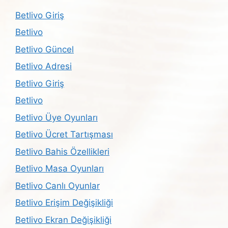
Betlivo Giriş
Betlivo
Betlivo Güncel
Betlivo Adresi
Betlivo Giriş
Betlivo
Betlivo Üye Oyunları
Betlivo Ücret Tartışması
Betlivo Bahis Özellikleri
Betlivo Masa Oyunları
Betlivo Canlı Oyunlar
Betlivo Erişim Değişikliği
Betlivo Ekran Değişikliği