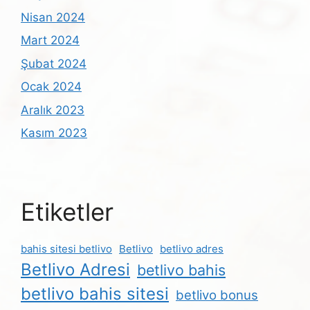
Nisan 2024
Mart 2024
Şubat 2024
Ocak 2024
Aralık 2023
Kasım 2023
Etiketler
bahis sitesi betlivo
Betlivo
betlivo adres
Betlivo Adresi
betlivo bahis
betlivo bahis sitesi
betlivo bonus