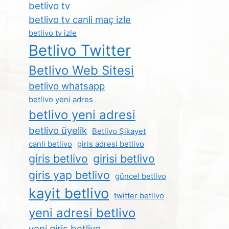
betlivo tv
betlivo tv canli maç izle
betlivo tv izle
Betlivo Twitter
Betlivo Web Sitesi
betlivo whatsapp
betlivo yeni adres
betlivo yeni adresi
betlivo üyelik
Betlivo Şikayet
canli betlivo
giris adresi betlivo
giris betlivo
girisi betlivo
giris yap betlivo
güncel betlivo
kayit betlivo
twitter betlivo
yeni adresi betlivo
yeni giris betlivo