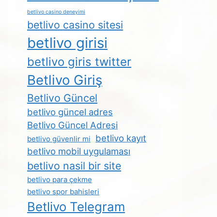
betlivo casino deneyimi
betlivo casino sitesi
betlivo girisi
betlivo giris twitter
Betlivo Giriş
Betlivo Güncel
betlivo güncel adres
Betlivo Güncel Adresi
betlivo kayıt
betlivo güvenlir mi
betlivo mobil uygulaması
betlivo nasil bir site
betlivo para çekme
betlivo spor bahisleri
Betlivo Telegram