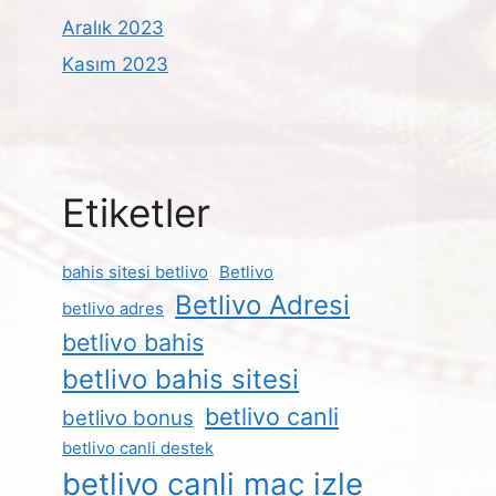
Aralık 2023
Kasım 2023
Etiketler
bahis sitesi betlivo
Betlivo
Betlivo Adresi
betlivo adres
betlivo bahis
betlivo bahis sitesi
betlivo canli
betlivo bonus
betlivo canli destek
betlivo canli maç izle