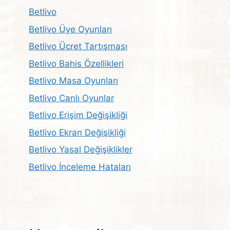
Betlivo
Betlivo Üye Oyunları
Betlivo Ücret Tartışması
Betlivo Bahis Özellikleri
Betlivo Masa Oyunları
Betlivo Canlı Oyunlar
Betlivo Erişim Değişikliği
Betlivo Ekran Değişikliği
Betlivo Yasal Değişiklikler
Betlivo İnceleme Hataları