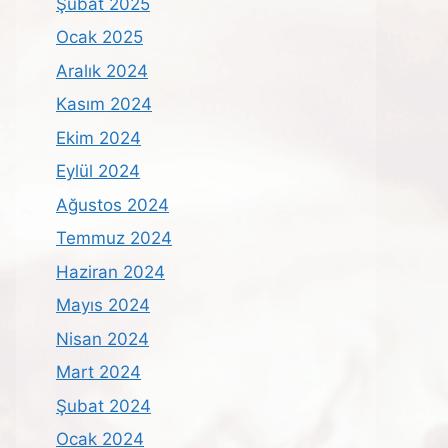
Şubat 2025
Ocak 2025
Aralık 2024
Kasım 2024
Ekim 2024
Eylül 2024
Ağustos 2024
Temmuz 2024
Haziran 2024
Mayıs 2024
Nisan 2024
Mart 2024
Şubat 2024
Ocak 2024