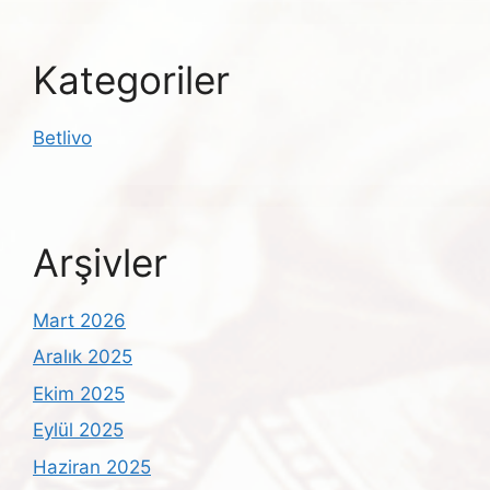
Kategoriler
Betlivo
Arşivler
Mart 2026
Aralık 2025
Ekim 2025
Eylül 2025
Haziran 2025