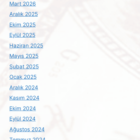
Mart 2026
Aralık 2025
Ekim 2025
Eylül 2025
Haziran 2025
Mayıs 2025
Şubat 2025
Ocak 2025
Aralık 2024
Kasım 2024
Ekim 2024
Eylül 2024
Ağustos 2024
Temmuz 2024