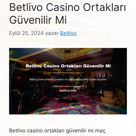
Betlivo Casino Ortakları
Güvenilir Mi
Eylül 25, 2024
yazar
Betlivo
Betlivo casino ortakları güvenilir mi maç