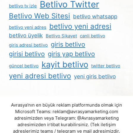
Betlivo Twitter
betlivo tv izle
Betlivo Web Sitesi
betlivo whatsapp
betlivo yeni adresi
betlivo yeni adres
betlivo üyelik
Betlivo Şikayet
canli betlivo
giris betlivo
giris adresi betlivo
girisi betlivo
giris yap betlivo
kayit betlivo
güncel betlivo
twitter betlivo
yeni adresi betlivo
yeni giris betlivo
Avrasya'nın en büyük reklam platformunda olmak için
Microsoft Teams:
reklam@avrasyamarketing.com
adresimizden veya Telegram: @Avrasyamarketing
adresimizden irtibat kurabilirsiniz. (Tek iletişim
adreslerimiz teams / telegram ve mail adresimizdir.