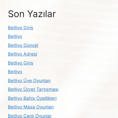
Son Yazılar
Betlivo Giriş
Betlivo
Betlivo Güncel
Betlivo Adresi
Betlivo Giriş
Betlivo
Betlivo Üye Oyunları
Betlivo Ücret Tartışması
Betlivo Bahis Özellikleri
Betlivo Masa Oyunları
Betlivo Canlı Oyunlar