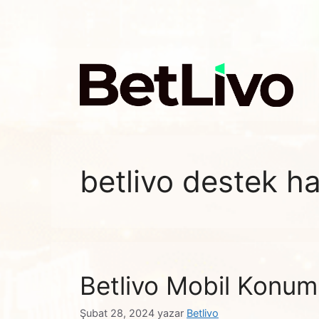
İçeriğe
atla
betlivo destek ha
Betlivo Mobil Konu
Şubat 28, 2024
yazar
Betlivo