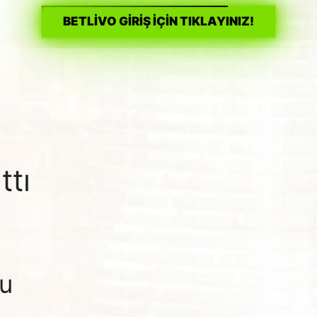
BETLİVO GİRİŞ İÇİN TIKLAYINIZ!
ttı
mu