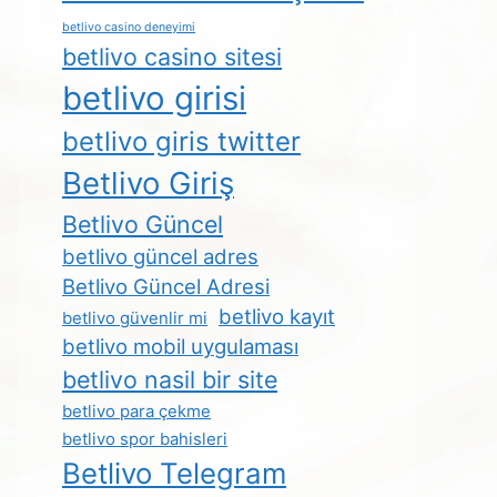
betlivo casino deneyimi
betlivo casino sitesi
betlivo girisi
betlivo giris twitter
Betlivo Giriş
Betlivo Güncel
betlivo güncel adres
Betlivo Güncel Adresi
betlivo kayıt
betlivo güvenlir mi
betlivo mobil uygulaması
betlivo nasil bir site
betlivo para çekme
betlivo spor bahisleri
Betlivo Telegram