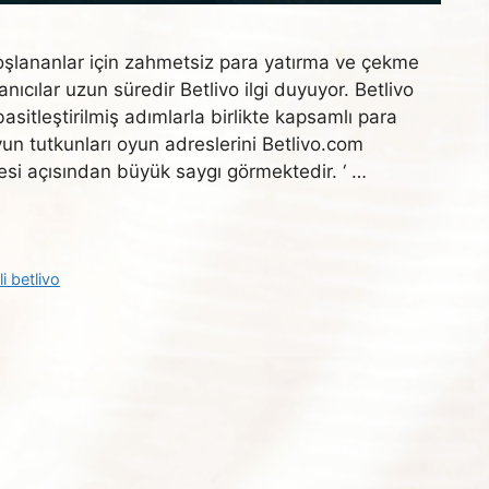
şlananlar için zahmetsiz para yatırma ve çekme
nıcılar uzun süredir Betlivo ilgi duyuyor. Betlivo
asitleştirilmiş adımlarla birlikte kapsamlı para
n tutkunları oyun adreslerini Betlivo.com
itesi açısından büyük saygı görmektedir. ‘ …
li betlivo