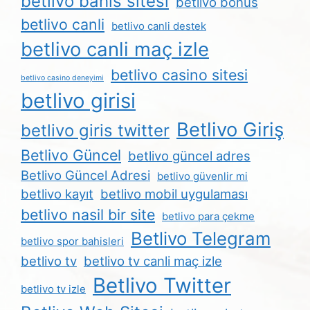
betlivo bahis sitesi
betlivo bonus
betlivo canli
betlivo canli destek
betlivo canli maç izle
betlivo casino sitesi
betlivo casino deneyimi
betlivo girisi
Betlivo Giriş
betlivo giris twitter
Betlivo Güncel
betlivo güncel adres
Betlivo Güncel Adresi
betlivo güvenlir mi
betlivo kayıt
betlivo mobil uygulaması
betlivo nasil bir site
betlivo para çekme
Betlivo Telegram
betlivo spor bahisleri
betlivo tv
betlivo tv canli maç izle
Betlivo Twitter
betlivo tv izle