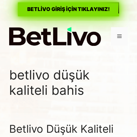
BETLİVO GİRİŞ İÇİN TIKLAYINIZ!
İçeriğe
atla
Menü
betlivo düşük
kaliteli bahis
Betlivo Düşük Kaliteli