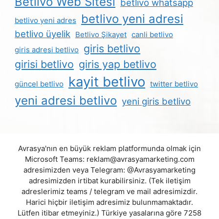
Betlivo Web Sitesi
betlivo whatsapp
betlivo yeni adresi
betlivo yeni adres
betlivo üyelik
Betlivo Şikayet
canli betlivo
giris betlivo
giris adresi betlivo
girisi betlivo
giris yap betlivo
kayit betlivo
güncel betlivo
twitter betlivo
yeni adresi betlivo
yeni giris betlivo
Avrasya'nın en büyük reklam platformunda olmak için
Microsoft Teams:
reklam@avrasyamarketing.com
adresimizden veya Telegram: @Avrasyamarketing
adresimizden irtibat kurabilirsiniz. (Tek iletişim
adreslerimiz teams / telegram ve mail adresimizdir.
Harici hiçbir iletişim adresimiz bulunmamaktadır.
Lütfen itibar etmeyiniz.) Türkiye yasalarına göre 7258