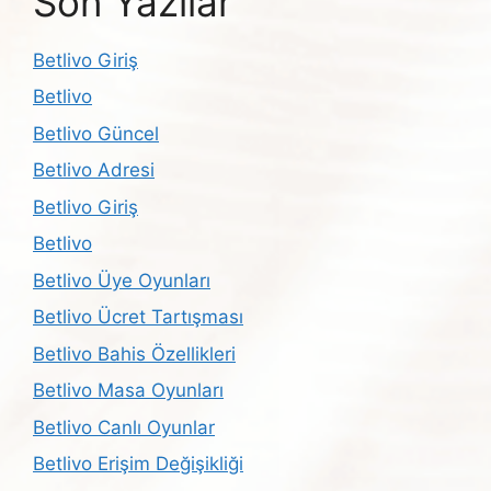
Son Yazılar
Betlivo Giriş
Betlivo
Betlivo Güncel
Betlivo Adresi
Betlivo Giriş
Betlivo
Betlivo Üye Oyunları
Betlivo Ücret Tartışması
Betlivo Bahis Özellikleri
Betlivo Masa Oyunları
Betlivo Canlı Oyunlar
Betlivo Erişim Değişikliği