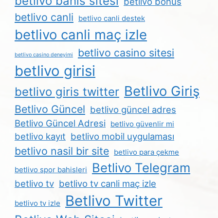
betlivo bahis sitesi
betlivo bonus
betlivo canli
betlivo canli destek
betlivo canli maç izle
betlivo casino sitesi
betlivo casino deneyimi
betlivo girisi
Betlivo Giriş
betlivo giris twitter
Betlivo Güncel
betlivo güncel adres
Betlivo Güncel Adresi
betlivo güvenlir mi
betlivo kayıt
betlivo mobil uygulaması
betlivo nasil bir site
betlivo para çekme
Betlivo Telegram
betlivo spor bahisleri
betlivo tv
betlivo tv canli maç izle
Betlivo Twitter
betlivo tv izle