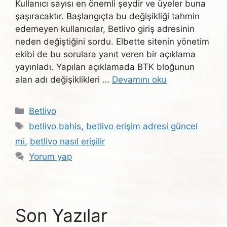
Kullanıcı sayısı en önemli şeydir ve üyeler buna
şaşıracaktır. Başlangıçta bu değişikliği tahmin
edemeyen kullanıcılar, Betlivo giriş adresinin
neden değiştiğini sordu. Elbette sitenin yönetim
ekibi de bu sorulara yanıt veren bir açıklama
yayınladı. Yapılan açıklamada BTK bloğunun
alan adı değişiklikleri …
Devamını oku
Kategoriler
Betlivo
Etiketler
betlivo bahis
,
betlivo erişim adresi güncel
mi
,
betlivo nasıl erişilir
Yorum yap
Son Yazılar