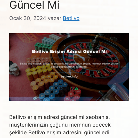
Güncel Mi
Ocak 30, 2024
yazar
Betlivo
Betlivo erişim adresi güncel mi seobahis,
müşterilerimizin çoğunu memnun edecek
şekilde Betlivo erişim adresini güncelledi.