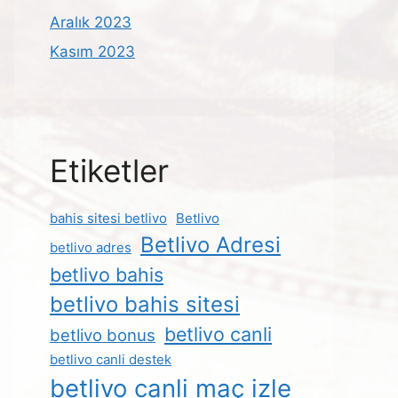
Aralık 2023
Kasım 2023
Etiketler
bahis sitesi betlivo
Betlivo
Betlivo Adresi
betlivo adres
betlivo bahis
betlivo bahis sitesi
betlivo canli
betlivo bonus
betlivo canli destek
betlivo canli maç izle