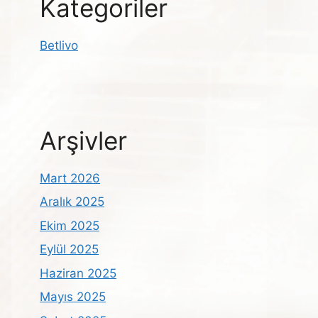
Kategoriler
Betlivo
Arşivler
Mart 2026
Aralık 2025
Ekim 2025
Eylül 2025
Haziran 2025
Mayıs 2025