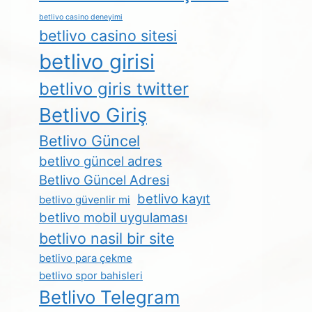
betlivo casino deneyimi
betlivo casino sitesi
betlivo girisi
betlivo giris twitter
Betlivo Giriş
Betlivo Güncel
betlivo güncel adres
Betlivo Güncel Adresi
betlivo kayıt
betlivo güvenlir mi
betlivo mobil uygulaması
betlivo nasil bir site
betlivo para çekme
betlivo spor bahisleri
Betlivo Telegram