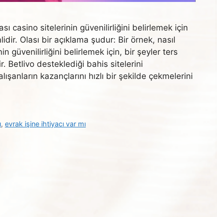
ası casino sitelerinin güvenilirliğini belirlemek için
dir. Olası bir açıklama şudur: Bir örnek, nasıl
n güvenilirliğini belirlemek için, bir şeyler ters
. Betlivo desteklediği bahis sitelerini
lışanların kazançlarını hızlı bir şekilde çekmelerini
ı
,
evrak işine ihtiyacı var mı