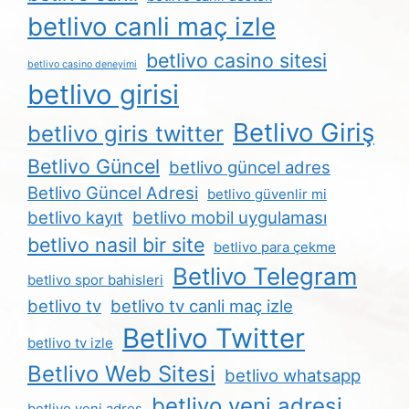
betlivo canli maç izle
betlivo casino sitesi
betlivo casino deneyimi
betlivo girisi
Betlivo Giriş
betlivo giris twitter
Betlivo Güncel
betlivo güncel adres
Betlivo Güncel Adresi
betlivo güvenlir mi
betlivo kayıt
betlivo mobil uygulaması
betlivo nasil bir site
betlivo para çekme
Betlivo Telegram
betlivo spor bahisleri
betlivo tv
betlivo tv canli maç izle
Betlivo Twitter
betlivo tv izle
Betlivo Web Sitesi
betlivo whatsapp
betlivo yeni adresi
betlivo yeni adres