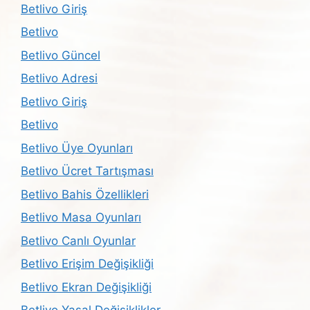
Betlivo Giriş
Betlivo
Betlivo Güncel
Betlivo Adresi
Betlivo Giriş
Betlivo
Betlivo Üye Oyunları
Betlivo Ücret Tartışması
Betlivo Bahis Özellikleri
Betlivo Masa Oyunları
Betlivo Canlı Oyunlar
Betlivo Erişim Değişikliği
Betlivo Ekran Değişikliği