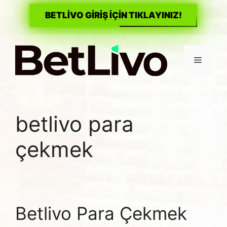
BETLİVO GİRİŞ İÇİN TIKLAYINIZ!
İçeriğe
atla
Menü
betlivo para
çekmek
Betlivo Para Çekmek