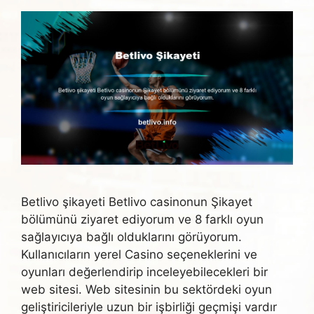
Betlivo şikayeti Betlivo casinonun Şikayet
bölümünü ziyaret ediyorum ve 8 farklı oyun
sağlayıcıya bağlı olduklarını görüyorum.
Kullanıcıların yerel Casino seçeneklerini ve
oyunları değerlendirip inceleyebilecekleri bir
web sitesi. Web sitesinin bu sektördeki oyun
geliştiricileriyle uzun bir işbirliği geçmişi vardır