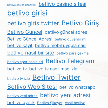
betlivo casino sitesi
betlivo casino deneyimi
betlivo girisi
Betlivo Giriş
betlivo giris twitter
Betlivo Güncel
betlivo güncel adres
Betlivo Güncel Adresi
betlivo güvenlir mi
betlivo kayıt
betlivo mobil uygulaması
betlivo nasil bir site
betlivo para çekme
Betlivo Telegram
betlivo spor bahisleri
betlivo tv
betlivo tv canli maç izle
Betlivo Twitter
betlivo tv izle
Betlivo Web Sitesi
betlivo whatsapp
betlivo yeni adresi
betlivo yeni adres
betlivo üyelik
Betlivo Şikayet
canli betlivo