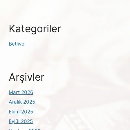
Kategoriler
Betlivo
Arşivler
Mart 2026
Aralık 2025
Ekim 2025
Eylül 2025