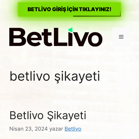
BETLİVO GİRİŞ İÇİN TIKLAYINIZ!
İçeriğe
atla
Menü
betlivo şikayeti
Betlivo Şikayeti
Nisan 23, 2024
yazar
Betlivo