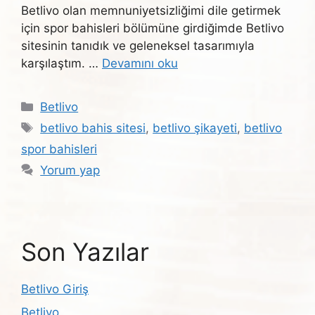
Betlivo olan memnuniyetsizliğimi dile getirmek
için spor bahisleri bölümüne girdiğimde Betlivo
sitesinin tanıdık ve geleneksel tasarımıyla
karşılaştım. …
Devamını oku
Kategoriler
Betlivo
Etiketler
betlivo bahis sitesi
,
betlivo şikayeti
,
betlivo
spor bahisleri
Yorum yap
Son Yazılar
Betlivo Giriş
Betlivo