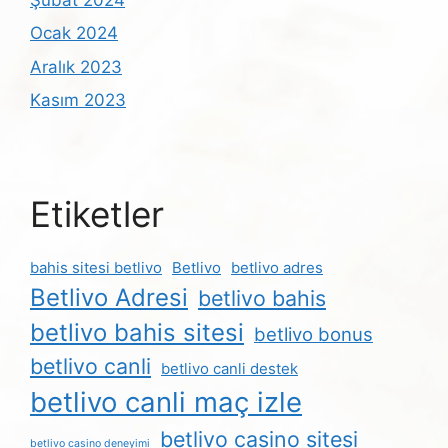
Ocak 2024
Aralık 2023
Kasım 2023
Etiketler
bahis sitesi betlivo
Betlivo
betlivo adres
Betlivo Adresi
betlivo bahis
betlivo bahis sitesi
betlivo bonus
betlivo canli
betlivo canli destek
betlivo canli maç izle
betlivo casino sitesi
betlivo casino deneyimi