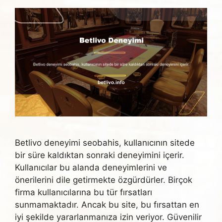
Betlivo deneyimi seobahis, kullanıcının sitede
bir süre kaldıktan sonraki deneyimini içerir.
Kullanıcılar bu alanda deneyimlerini ve
önerilerini dile getirmekte özgürdürler. Birçok
firma kullanıcılarına bu tür fırsatları
sunmamaktadır. Ancak bu site, bu fırsattan en
iyi şekilde yararlanmanıza izin veriyor. Güvenilir