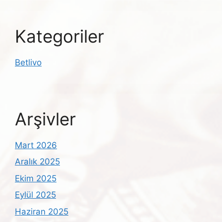
Kategoriler
Betlivo
Arşivler
Mart 2026
Aralık 2025
Ekim 2025
Eylül 2025
Haziran 2025