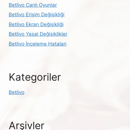
Betlivo Canlı Oyunlar
Betlivo Erişim Değişikliği
Betlivo Ekran Değişikliği
Betlivo Yasal Değişiklikler
Betlivo İnceleme Hataları
Kategoriler
Betlivo
Arşivler