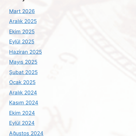
Mart 2026
Aralık 2025
Ekim 2025
Eylül 2025
Haziran 2025
Mayıs 2025
Şubat 2025
Ocak 2025
Aralık 2024
Kasım 2024
Ekim 2024
Eylül 2024
Ağustos 2024