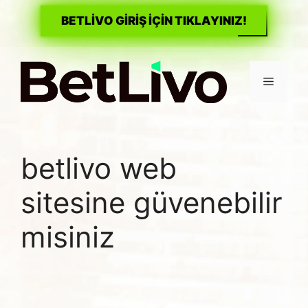
BETLİVO GİRİŞ İÇİN TIKLAYINIZ!
İçeriğe
atla
Menü
betlivo web
sitesine güvenebilir
misiniz