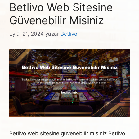
Betlivo Web Sitesine
Güvenebilir Misiniz
Eylül 21, 2024
yazar
Betlivo
Betlivo web sitesine güvenebilir misiniz Betlivo