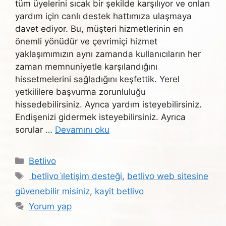
tüm üyelerini sıcak bir şekilde karşılıyor ve onları
yardım için canlı destek hattımıza ulaşmaya
davet ediyor. Bu, müşteri hizmetlerinin en
önemli yönüdür ve çevrimiçi hizmet
yaklaşımımızın aynı zamanda kullanıcıların her
zaman memnuniyetle karşılandığını
hissetmelerini sağladığını keşfettik. Yerel
yetkililere başvurma zorunluluğu
hissedebilirsiniz. Ayrıca yardım isteyebilirsiniz.
Endişenizi gidermek isteyebilirsiniz. Ayrıca
sorular …
Devamını oku
Kategoriler
Betlivo
Etiketler
betlivo i̇letişim desteği
,
betlivo web sitesine
güvenebilir misiniz
,
kayit betlivo
Yorum yap