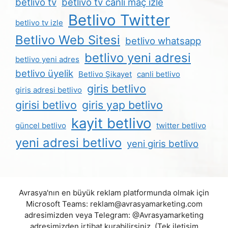
betlivo tv
betlivo tv canli maç izle
Betlivo Twitter
betlivo tv izle
Betlivo Web Sitesi
betlivo whatsapp
betlivo yeni adresi
betlivo yeni adres
betlivo üyelik
Betlivo Şikayet
canli betlivo
giris betlivo
giris adresi betlivo
girisi betlivo
giris yap betlivo
kayit betlivo
güncel betlivo
twitter betlivo
yeni adresi betlivo
yeni giris betlivo
Avrasya'nın en büyük reklam platformunda olmak için
Microsoft Teams:
reklam@avrasyamarketing.com
adresimizden veya Telegram: @Avrasyamarketing
adresimizden irtibat kurabilirsiniz. (Tek iletişim