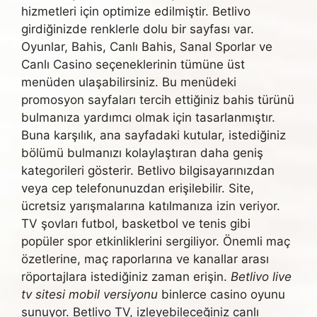
hizmetleri için optimize edilmiştir. Betlivo
girdiğinizde renklerle dolu bir sayfası var.
Oyunlar, Bahis, Canlı Bahis, Sanal Sporlar ve
Canlı Casino seçeneklerinin tümüne üst
menüden ulaşabilirsiniz. Bu menüdeki
promosyon sayfaları tercih ettiğiniz bahis türünü
bulmanıza yardımcı olmak için tasarlanmıştır.
Buna karşılık, ana sayfadaki kutular, istediğiniz
bölümü bulmanızı kolaylaştıran daha geniş
kategorileri gösterir. Betlivo bilgisayarınızdan
veya cep telefonunuzdan erişilebilir. Site,
ücretsiz yarışmalarına katılmanıza izin veriyor.
TV şovları futbol, ​​basketbol ve tenis gibi
popüler spor etkinliklerini sergiliyor. Önemli maç
özetlerine, maç raporlarına ve kanallar arası
röportajlara istediğiniz zaman erişin.
Betlivo live
tv sitesi mobil versiyonu
binlerce casino oyunu
sunuyor. Betlivo TV, izleyebileceğiniz canlı