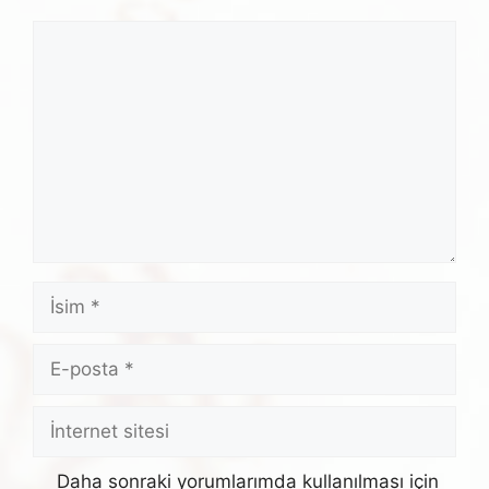
Yorum
İsim
E-
posta
İnternet
sitesi
Daha sonraki yorumlarımda kullanılması için