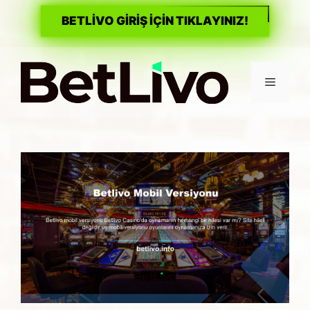
BETLİVO GİRİŞ İÇİN TIKLAYINIZ!
İçeriğe
atla
Menü