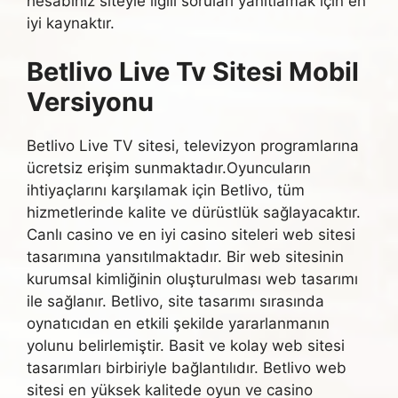
hesabınız siteyle ilgili soruları yanıtlamak için en
iyi kaynaktır.
Betlivo Live Tv Sitesi Mobil
Versiyonu
Betlivo Live TV sitesi, televizyon programlarına
ücretsiz erişim sunmaktadır.Oyuncuların
ihtiyaçlarını karşılamak için Betlivo, tüm
hizmetlerinde kalite ve dürüstlük sağlayacaktır.
Canlı casino ve en iyi casino siteleri web sitesi
tasarımına yansıtılmaktadır. Bir web sitesinin
kurumsal kimliğinin oluşturulması web tasarımı
ile sağlanır. Betlivo, site tasarımı sırasında
oynatıcıdan en etkili şekilde yararlanmanın
yolunu belirlemiştir. Basit ve kolay web sitesi
tasarımları birbiriyle bağlantılıdır. Betlivo web
sitesi en yüksek kalitede oyun ve casino