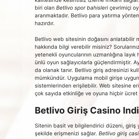
kalitesinde kesintisiz izleme imkânı sağlar
biri olan
Betlivo spor bahisleri
çevrimiçi oy
aranmaktadır. Betlivo para yatırma yönte
hazırdır.
Betlivo web sitesinin doğasını anlatabilir
hakkında bilgi verebilir misiniz? Soruların
yetenekli oyuncularının uzmanlığına layık h
ünlü oyun sağlayıcılarla güçlendirmiştir. 
da olanak tanır. Betlivo giriş adresinizi ku
mümkündür. Uygulama mobil girişe uygun o
sistemlerinden erişilebilir. Web sitesine
çok sayıda etkinliğe ve oyuna hiçbir ücre
Betlivo Giriş Casino Indi
Sitenin basit ve bilgilendirici düzeni, giri
şekilde erişmenizi sağlar.
Betlivo giriş cas