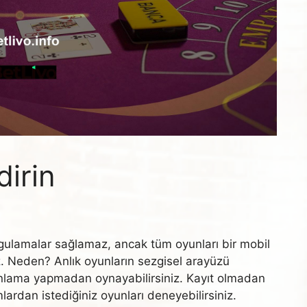
dirin
uygulamalar sağlamaz, ancak tüm oyunları bir mobil
z. Neden? Anlık oyunların sezgisel arayüzü
anlama yapmadan oynayabilirsiniz. Kayıt olmadan
lardan istediğiniz oyunları deneyebilirsiniz.