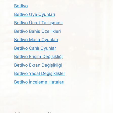
Betlivo
Betlivo Üye Oyunları
Betlivo Ücret Tartışması
Betlivo Bahis Özellikleri
Betlivo Masa Oyunları
Betlivo Canlı Oyunlar
Betlivo Erişim Değişikliği
Betlivo Ekran Değişikliği
Betlivo Yasal Değişiklikler
Betlivo İnceleme Hataları