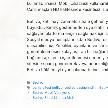
kullanabilirsiniz. Mobil cihazınızı kullanar
Canlı maçları HD kalitesinde kesintisiz izl
Betlivo, katılmayı zahmetsiz hale getiren ye
büyüktür. Kimlik göstermeden üye olabilir
sağlayan platforma erişim sağlamak için 
Sosyal medya hesaplarınızdan Betlivo resm
ulaşabilirsiniz. Yetkililer, oyunların ve ca
görüntülenmesini kolaylaştıran bir bağlantı
bağlantısı, sitenin işaretlenmesi nedeniyle
sitesine spam göndererek veya anonimliği
Betlivo hâlâ en iyi oyuncularına birinci sın
Kategoriler
Betlivo
Etiketler
bahis sitesi betlivo
,
betlivo casino i̇ndirin
,
Betli
Betlivo Mobil Versiyonu
Betlivo Sitesi Lisanslı Mıdır