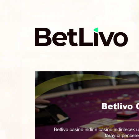
İçeriğe
atla