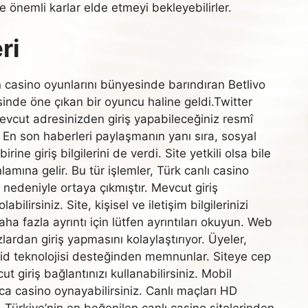
le önemli karlar elde etmeyi bekleyebilirler.
ri
n casino oyunlarını bünyesinde barındıran Betlivo
sinde öne çıkan bir oyuncu haline geldi.Twitter
Mevcut adresinizden giriş yapabileceğiniz resmî
 En son haberleri paylaşmanın yanı sıra, sosyal
ine giriş bilgilerini de verdi. Site yetkili olsa bile
lamına gelir. Bu tür işlemler, Türk canlı casino
edeniyle ortaya çıkmıştır. Mevcut giriş
labilirsiniz. Site, kişisel ve iletişim bilgilerinizi
a fazla ayrıntı için lütfen ayrıntıları okuyun. Web
zlardan giriş yapmasını kolaylaştırıyor. Üyeler,
oid teknolojisi desteğinden memnunlar. Siteye cep
 giriş bağlantınızı kullanabilirsiniz. Mobil
yca casino oynayabilirsiniz. Canlı maçları HD