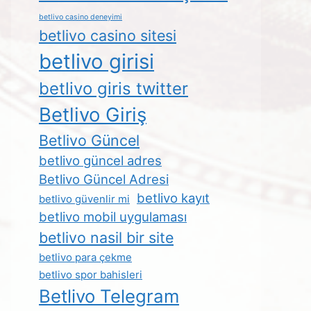
betlivo casino deneyimi
betlivo casino sitesi
betlivo girisi
betlivo giris twitter
Betlivo Giriş
Betlivo Güncel
betlivo güncel adres
Betlivo Güncel Adresi
betlivo kayıt
betlivo güvenlir mi
betlivo mobil uygulaması
betlivo nasil bir site
betlivo para çekme
betlivo spor bahisleri
Betlivo Telegram