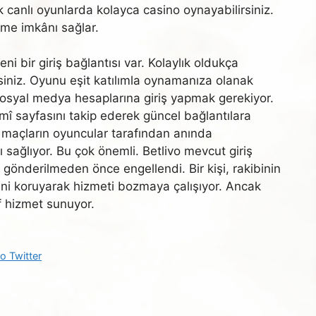
ak canlı oyunlarda kolayca casino oynayabilirsiniz.
eme imkânı sağlar.
ni bir giriş bağlantısı var. Kolaylık oldukça
siniz. Oyunu eşit katılımla oynamanıza olanak
sosyal medya hesaplarına giriş yapmak gerekiyor.
î sayfasını takip ederek güncel bağlantılara
nlı maçların oyuncular tarafından anında
 sağlıyor. Bu çok önemli. Betlivo mevcut giriş
 gönderilmeden önce engellendi. Bir kişi, rakibinin
ni koruyarak hizmeti bozmaya çalışıyor. Ancak
ıf hizmet sunuyor.
vo Twitter