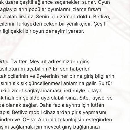
ak üzere çeşitli eğlence seçenekleri sunar. Oyun
layıcıların popüler oyunlarını izleme fırsatı
a alabilirsiniz. Senin için zaman doldu. Betlivo,
erini Türkiye’den çeken bir yenilikçidir. Çeşitli
ilgi çekici bir oyun deneyimi yaratır.
itter
Twitter: Mevcut adresinizden giriş
sıl oturum açabilirim? En son haberleri
pçilerinin ve üyelerinin her birine giriş bilgilerini
tısının sık sık güncellenmesi anlamına gelir. Bu tür
ukuki hizmet sağlayamaması nedeniyle ortaya
k hızlı bir şekilde üye olabilirsiniz. Site, kişisel ve
za olanak sağlar. Daha fazla ayrıntı için lütfen
yapısı Betlivo mobil cihazlardan giriş yapmasını
lerinden ve İOS ve Android teknolojisi desteğinden
im sağlamak için mevcut giriş bağlantınızı