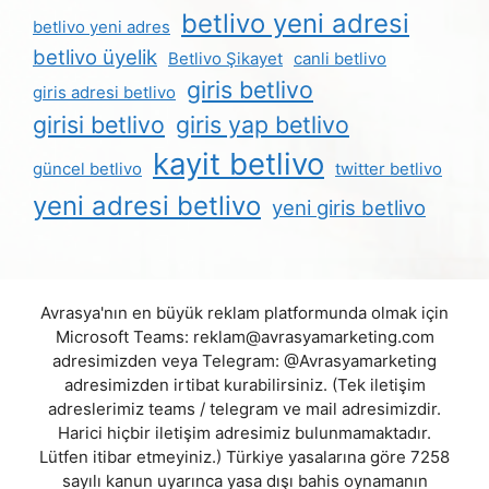
betlivo yeni adresi
betlivo yeni adres
betlivo üyelik
Betlivo Şikayet
canli betlivo
giris betlivo
giris adresi betlivo
girisi betlivo
giris yap betlivo
kayit betlivo
güncel betlivo
twitter betlivo
yeni adresi betlivo
yeni giris betlivo
Avrasya'nın en büyük reklam platformunda olmak için
Microsoft Teams:
reklam@avrasyamarketing.com
adresimizden veya Telegram: @Avrasyamarketing
adresimizden irtibat kurabilirsiniz. (Tek iletişim
adreslerimiz teams / telegram ve mail adresimizdir.
Harici hiçbir iletişim adresimiz bulunmamaktadır.
Lütfen itibar etmeyiniz.) Türkiye yasalarına göre 7258
sayılı kanun uyarınca yasa dışı bahis oynamanın