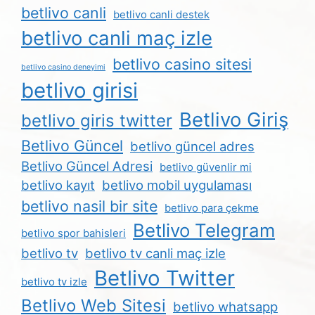
betlivo canli
betlivo canli destek
betlivo canli maç izle
betlivo casino sitesi
betlivo casino deneyimi
betlivo girisi
Betlivo Giriş
betlivo giris twitter
Betlivo Güncel
betlivo güncel adres
Betlivo Güncel Adresi
betlivo güvenlir mi
betlivo kayıt
betlivo mobil uygulaması
betlivo nasil bir site
betlivo para çekme
Betlivo Telegram
betlivo spor bahisleri
betlivo tv
betlivo tv canli maç izle
Betlivo Twitter
betlivo tv izle
Betlivo Web Sitesi
betlivo whatsapp