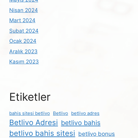
Nisan 2024
Mart 2024
Şubat 2024
Ocak 2024
Aralık 2023
Kasım 2023
Etiketler
bahis sitesi betlivo
Betlivo
betlivo adres
Betlivo Adresi
betlivo bahis
betlivo bahis sitesi
betlivo bonus